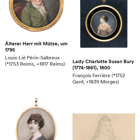
Älterer Herr mit Mütze
, um
1795
Louis-Lié Périn-Salbreux
Lady Charlotte Susan Bury
(*1753 Reims, +1817 Reims)
(1774-1861)
, 1800
François Ferrière (*1752
Genf, +1839 Morges)