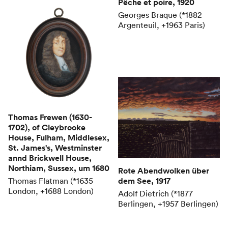
Pêche et poire
, 1920
Georges Braque (*1882
Argenteuil, +1963 Paris)
Thomas Frewen (1630-
1702), of Cleybrooke
House, Fulham, Middlesex,
St. James's, Westminster
annd Brickwell House,
Northiam, Sussex
, um 1680
Rote Abendwolken über
Thomas Flatman (*1635
dem See
, 1917
London, +1688 London)
Adolf Dietrich (*1877
Berlingen, +1957 Berlingen)