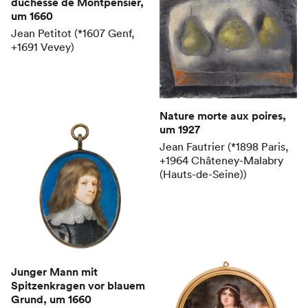
duchesse de Montpensier
,
um 1660
Jean Petitot (*1607 Genf,
+1691 Vevey)
Nature morte aux poires
,
um 1927
Jean Fautrier (*1898 Paris,
+1964 Châteney-Malabry
(Hauts-de-Seine))
Junger Mann mit
Spitzenkragen vor blauem
Grund
, um 1660