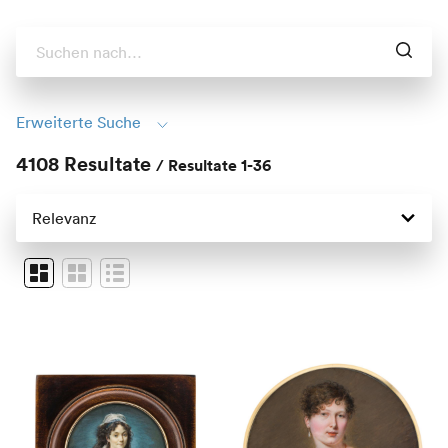
Erweiterte Suche
4108 Resultate
/
Resultate 1-36
Filtern nach
Kategorie
Druckgraphik
(
192
)
Fotografie
(
15
)
Gemälde
(
1400
)
Kunstgewerbliches
(
2
)
Künstlerbuch
(
2
)
Miniatur
(
563
)
Multiple
(
12
)