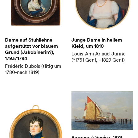
Relief / Skulptur / Objekt
(
368
)
Video
(
4
)
Zeichnung
(
1550
)
Zeige nur
Dame auf Stuhllehne
Junge Dame in hellem
aufgestützt vor blauem
Kleid
, um 1810
Grund (Jakobinerin?)
,
Louis-Ami Arlaud-Jurine
Kunstwerke mit Bildern
1793/1794
(*1751 Genf, +1829 Genf)
Frédéric Dubois (tätig um
Zur Zeit ausgestellte Kunstwerke
1780-nach 1819)
Barques à Venise
, 1874