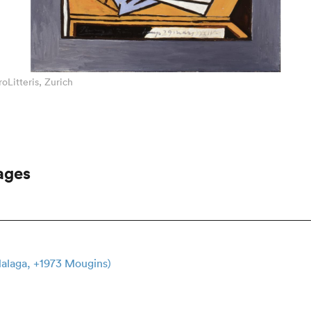
oLitteris, Zurich
ages
Malaga, +1973 Mougins)